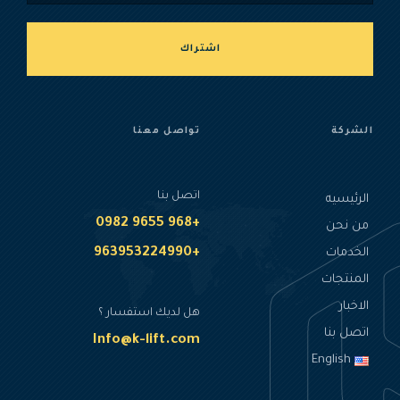
اشتراك
الشركة
تواصل معنا
اتصل بنا
الرئيسيه
+968 9655 0982
من نحن
+963953224990
الخدمات
المنتجات
الاخبار
هل لديك استفسار ؟
اتصل بنا
Info@k-lift.com
English